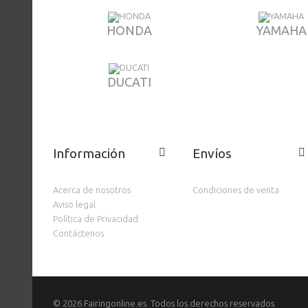
HONDA
YAMAHA
DUCATI
Información
Envíos
Acerca de nosotros
Condiciones de venta
Aviso legal
Política de Privacidad
Contáctenos
©
2026 Fairingonline.es. Todos los derechos reservados