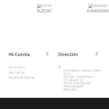
SUZUKI
KAWASAK
Mi Cuenta
Dirección
Inicia sesion
Motodepor Fairing Online
Ver Carrito
S.L.U,
Pol. Ind. Camporroso
Mi lista de deseos
C/ Habana 15
02520 Chinchilla de
Montearagón
Albacete