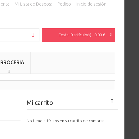
uenta
Mi Lista de Deseos:
Pedido
Inicio de sesión
Cesta:
0 artículo(s) -
0,00 €
BÚSQUEDA
RROCERIA
Mi carrito
No tiene artículos en su carrito de compras.